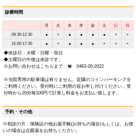
診療時間
月
火
水
木
金
土
日
祝
09:30-12:30
●
×
●
●
●
●
×
×
15:00-17:30
●
×
●
●
●
×
×
×
◆休診日：火曜・日曜・祝日
◆土曜日の午後は休診です。
※お問い合わせはこちらまで ☎ 0463-20-2022
※当院専用の駐車場は有りません。近隣のコインパーキングを
ご利用ください。受付時にご利用の旨お申し付けください。受
付時から20分毎100円で計算し料金をお支払い致します。
予約・その他
※初診の方：保険証の他お薬手帳(お持ちの場合)もしくは、お使
いの場合は点眼薬をお持ちください。